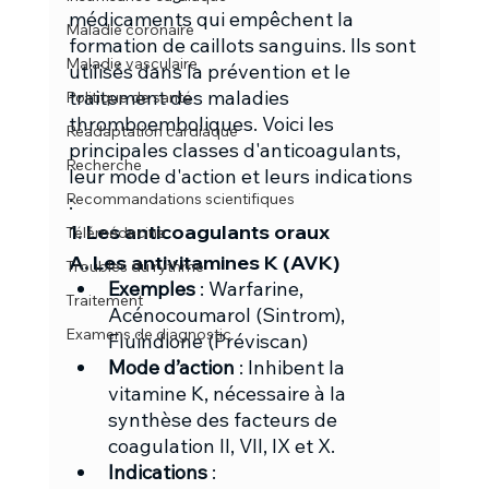
médicaments qui empêchent la 
Maladie coronaire
formation de caillots sanguins. Ils sont 
Maladie vasculaire
utilisés dans la prévention et le 
traitement des maladies 
Politique de santé
thromboemboliques. Voici les 
Réadaptation cardiaque
principales classes d'anticoagulants, 
Recherche
leur mode d'action et leurs indications 
Recommandations scientifiques
:
1. Les anticoagulants oraux
Télémédecine
A. Les antivitamines K (AVK)
Troubles du rythme
Exemples
 : Warfarine, 
Traitement
Acénocoumarol (Sintrom), 
Examens de diagnostic
Fluindione (Préviscan)
Mode d’action
 : Inhibent la 
vitamine K, nécessaire à la 
synthèse des facteurs de 
coagulation II, VII, IX et X.
Indications
 :