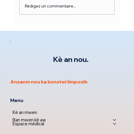
Rédigez un commentaire...
QUAND METTRE UNE VENTILATION
EN CAS D'APNÉE DU SOMMEIL?
Kè an nou.
Ansanm nou ka konstwi limposib
Menu
Kè an mwen
Ban mwen kè aw
Espace médical