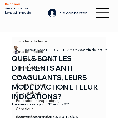
Kè an nou
Ansanm nou ka
Se connecter
konstwi limposib
Tous les articles
Docteur Sego HEDREVILLE
27 mars 2025
2 min de lecture
Tous les articles
QUELS SONT LES
Les gestes de secours
DIFFÉRENTS ANTI
Tension artérielle
COAGULANTS, LEURS
Alimentation
Actions de terrain
MODE D'ACTION ET LEUR
Activité physique
INDICATIONS?
Education thérapeutique
Dernière mise à jour :
12 août 2025
Génétique
Les anticoagulants sont des 
Insuffisance cardiaque