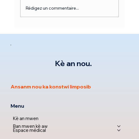
Rédigez un commentaire...
QUAND METTRE UNE VENTILATION
EN CAS D'APNÉE DU SOMMEIL?
Kè an nou.
Ansanm nou ka konstwi limposib
Menu
Kè an mwen
Ban mwen kè aw
Espace médical