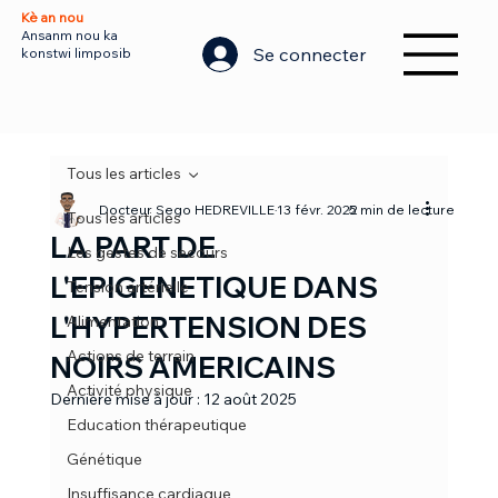
Kè an nou
Ansanm nou ka
Se connecter
konstwi limposib
Tous les articles
Docteur Sego HEDREVILLE
13 févr. 2025
2 min de lecture
Tous les articles
LA PART DE
Les gestes de secours
L'EPIGENETIQUE DANS
Tension artérielle
L'HYPERTENSION DES
Alimentation
Actions de terrain
NOIRS AMERICAINS
Activité physique
Dernière mise à jour :
12 août 2025
Education thérapeutique
Génétique
Insuffisance cardiaque